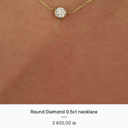
Aperçu rapide
Round Diamond 0.5ct necklace
Prix
2 400,00 ₪