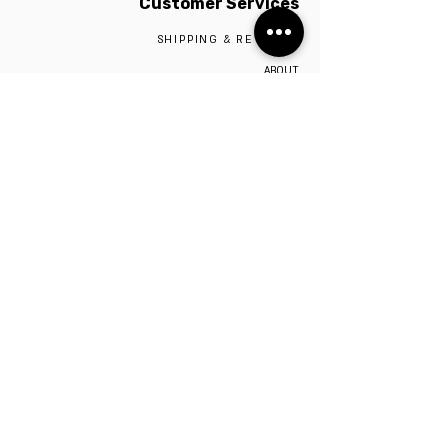
Customer Services
SHIPPING & RETURNS
ABOUT
SIZE GUIDE
SILVER 925
CONTACT
The studio is located in Tel Aviv,
Visiting the studio requires a scheduled
appointment by contacting 0527009975
Be the first to know!
Sign up to stay up to date on sales and new
items. We promise not to overload your inbox.