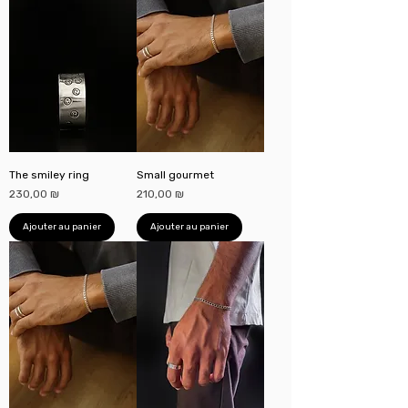
The smiley ring
Small gourmet
Prix
Prix
230,00 ₪
210,00 ₪
Ajouter au panier
Ajouter au panier