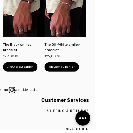
The Black smiley
The Off-White smiley
bracelet
bracelet
Prix
Prix
129,00 ₪
129,00 ₪
Ajouter au panier
Ajouter au panier
n Instagram: MAILI.IL
Customer Services
SHIPPING & RETURNS
ABOUT
SIZE GUIDE