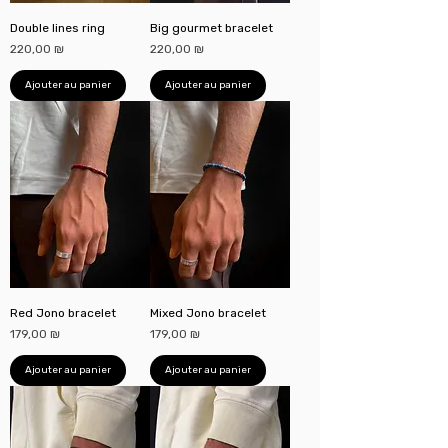
Double lines ring
Big gourmet bracelet
Prix
Prix
220,00 ₪
220,00 ₪
Ajouter au panier
Ajouter au panier
Red Jono bracelet
Mixed Jono bracelet
Prix
Prix
179,00 ₪
179,00 ₪
Ajouter au panier
Ajouter au panier