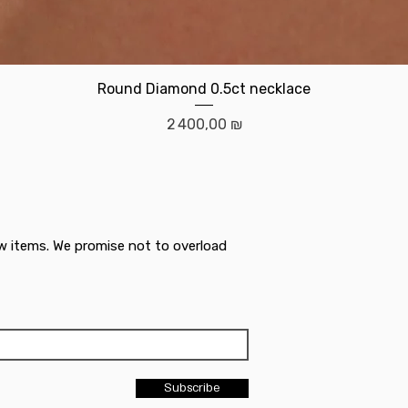
Aperçu rapide
Round Diamond 0.5ct necklace
Prix
2 400,00 ₪
w items. We promise not to overload
Subscribe