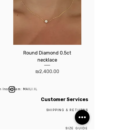
*ייתכנו עלויות נוספות בגין שכר עבודה,
חומרים נלווים ו/או השלמת משקל זהב,
בהתאם לעיצוב / פריט החדש.
Round Diamond 0.5ct
Birthstone brace
necklace
Price
₪2,400.00
n Instagram: MAILI.IL
Customer Services
SHIPPING & RETURNS
ABOUT
SIZE GUIDE