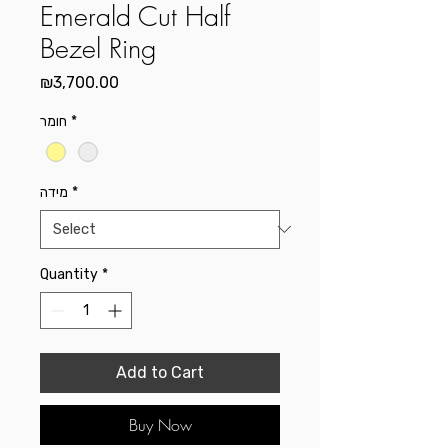
Emerald Cut Half
Bezel Ring
Price
₪3,700.00
חומר
*
מידה
*
Quantity
*
Add to Cart
Buy Now