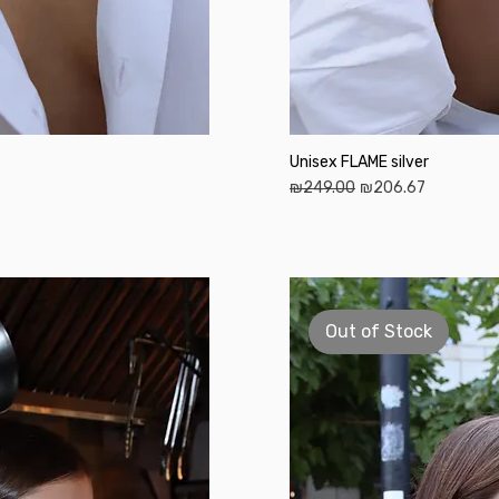
Unisex FLAME silver
Regular Price
Sale Price
₪249.00
₪206.67
Out of Stock