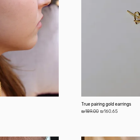
True pairing gold earrings
Regular Price
Sale Price
₪189.00
₪160.65