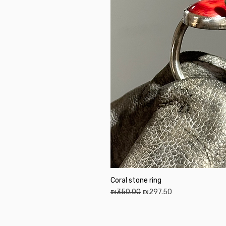
Coral stone ring
Regular Price
Sale Price
₪350.00
₪297.50