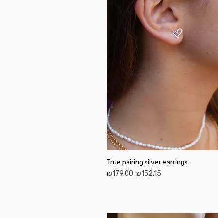
True pairing silver earrings
Regular Price
Sale Price
₪179.00
₪152.15