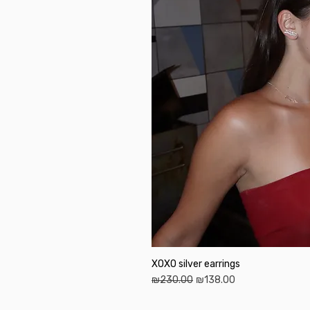
XOXO silver earrings
Regular Price
Sale Price
₪230.00
₪138.00