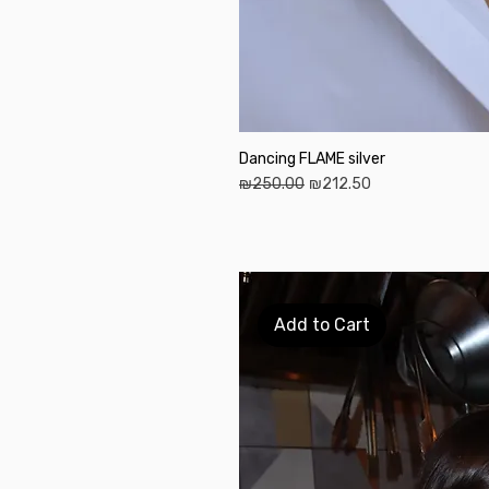
Dancing FLAME silver
Regular Price
Sale Price
₪250.00
₪212.50
Add to Cart