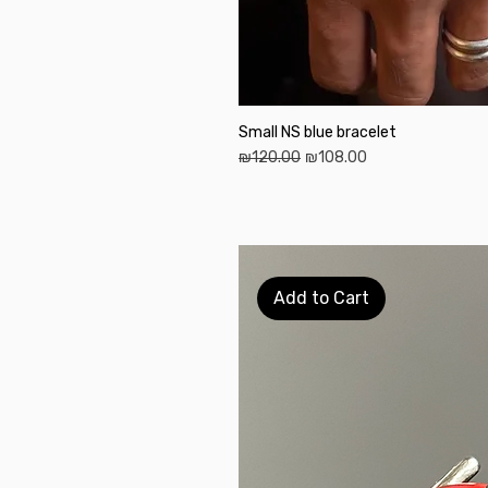
Small NS blue bracelet
Regular Price
Sale Price
₪120.00
₪108.00
Add to Cart