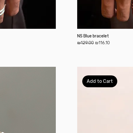
NS Blue bracelet
Regular Price
Sale Price
₪129.00
₪116.10
Add to Cart