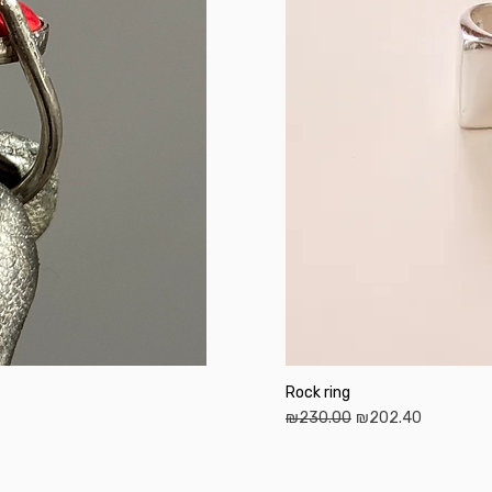
Rock ring
Regular Price
Sale Price
₪230.00
₪202.40