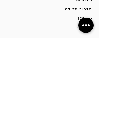
הסיפור שלי
מדריך מדידה
כסף 925
צרו קשר
הסטודיו ממוקם בתל אביב ברחוב יונה הנביא. לפרטים
נוספים ותיאום הגעה יש ליצור קשר דרך מספר
0527009975
השארו מעודכנים!
הרשמו כדי לקבל עדכונים לפני כולם על מבצעים
וקולקציות חדשות, מבטיחה לא לחפור
שם מלא
מייל