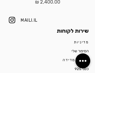
מחיר
MAILI.IL
שירות לקוחות
מדיניות
הסיפור שלי
מדריך מדידה
כסף 925
צרו קשר
הסטודיו ממוקם בתל אביב ברחוב יונה הנביא. לפרטים
נוספים ותיאום הגעה יש ליצור קשר דרך מספר
0527009975
השארו מעודכנים!