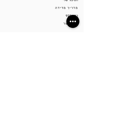
הסיפור שלי
מדריך מדידה
כסף 925
צרו קשר
הסטודיו ממוקם בתל אביב ברחוב יונה הנביא. לפרטים
נוספים ותיאום הגעה יש ליצור קשר דרך מספר
0527009975
השארו מעודכנים!
הרשמו כדי לקבל עדכונים לפני כולם על מבצעים
וקולקציות חדשות, מבטיחה לא לחפור
שם מלא
מייל