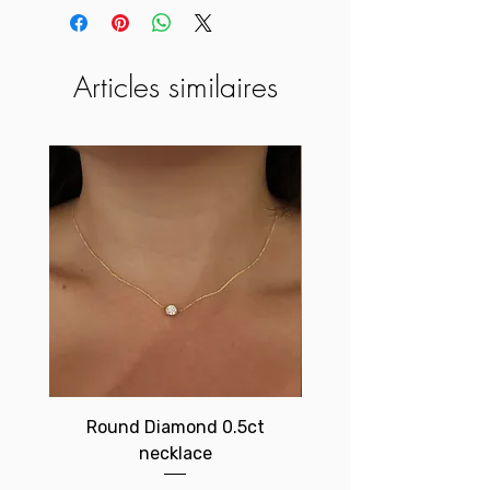
Articles similaires
Round Diamond 0.5ct
Birthstone brace
necklace