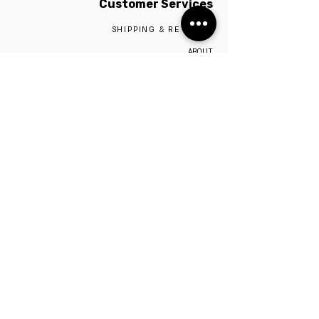
Customer Services
SHIPPING & RETURNS
ABOUT
SIZE GUIDE
SILVER 925
CONTACT
The studio is located in Tel Aviv,
Visiting the studio requires a scheduled
appointment by contacting 0527009975
Be the first to know!
Sign up to stay up to date on sales and new
items. We promise not to overload your inbox.