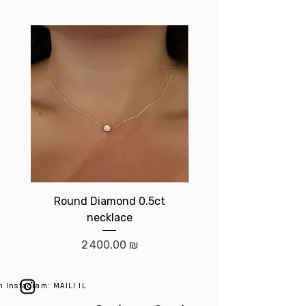
Round Diamond 0.5ct
Birthstone brace
necklace
Prix
2 400,00 ₪
n Instagram: MAILI.IL