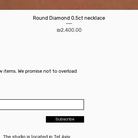
Quick View
Round Diamond 0.5ct necklace
Price
₪2,400.00
w items. We promise not to overload
Subscribe
The studio is located in Tel Aviv,