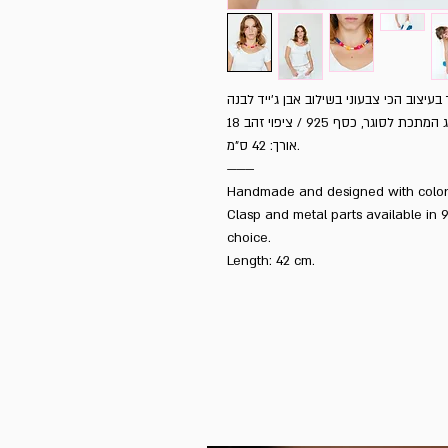
אורך: 42 ס”מ.
———
Handmade and designed with color
Clasp and metal parts available in 92
choice.
Length: 42 cm.