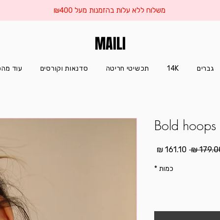
משלוח ללא עלות בהזמנות מעל ₪400
MAILI
גברים
14K
תכשיטי חריטה
סדנאות וקורסים
עוד מהס
Bold hoops
מחיר
מחיר
רגיל
מבצע
כמות
*