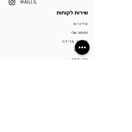
MAILI.IL
שירות לקוחות
מדיניות
הסיפור שלי
מדריך מדידה
כסף 925
צרו קשר
הסטודיו ממוקם בתל אביב ברחוב יונה הנביא. לפרטים
נוספים ותיאום הגעה יש ליצור קשר דרך מספר
0527009975
השארו מעודכנים!
הרשמו כדי לקבל עדכונים לפני כולם על מבצעים
וקולקציות חדשות, מבטיחה לא לחפור