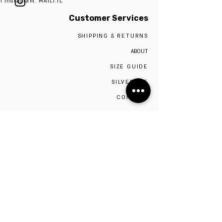
n Instagram: MAILI.IL
Customer Services
SHIPPING & RETURNS
ABOUT
SIZE GUIDE
SILVER 925
CONTACT
The studio is located in Tel Aviv,
Visiting the studio requires a scheduled
appointment by contacting 0527009975
Be the first to know!
Sign up to stay up to date on sales and new
items. We promise not to overload your inbox.