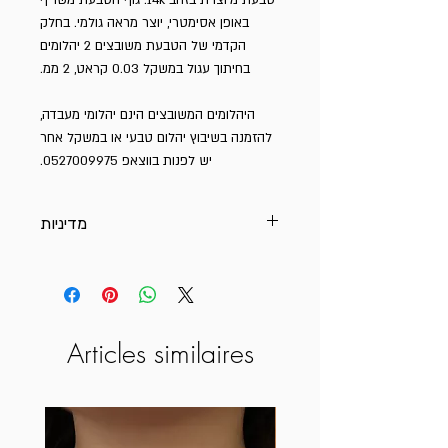
באופן אסימטרי, יוצר מראה גולמי. בחלק
הקדמי של הטבעת משובצים 2 יהלומים
בחיתוך עגול במשקל 0.03 קראט, 2 ממ.
היהלומים המשובצים הינם יהלומי מעבדה,
להזמנה בשיבוץ יהלום טבעי או במשקל אחר
יש לפנות בווצאפ 0527009975.
מדיניות
כל תכשיטי הזהב 14K מיוצרים במיוחד עבור
כל הזמנה. בהתאם לכך, ועל פי חוק הגנת
הצרכן, ביטול הזמנה וזיכוי מלא יתאפשר רק
עד 12 שעות ממועד הרכישה.
Articles similaires
לאחר מכן, ביטול העסקה יהיה כפוף לדמי
טיפול של עד 50%, בהתאם לחומרי הגלם,
מצב ההזמנה והיקף העבודה שבוצעה בפועל.