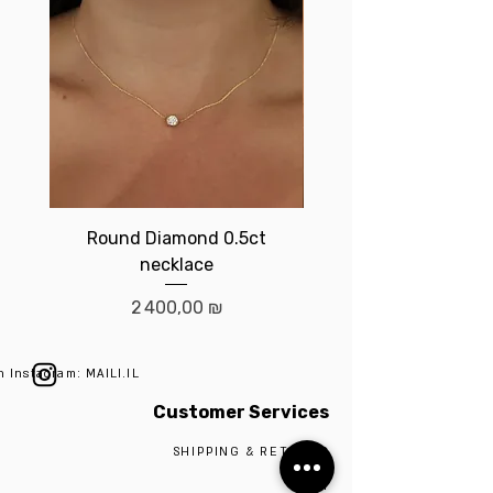
Round Diamond 0.5ct
Birthstone brace
necklace
Prix
2 400,00 ₪
n Instagram: MAILI.IL
Customer Services
SHIPPING & RETURNS
ABOUT