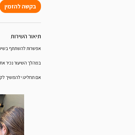
ו
בקשה להזמין
ת
תיאור השירות
אם תחליט.י להמשיך לקו