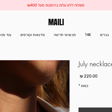
משלוח ללא עלות בהזמנות מעל ₪400
MAILI
גברים
14K
תכשיטי חריטה
סדנאות וקורסים
עוד מהס
July necklac
מחיר
כמות
*