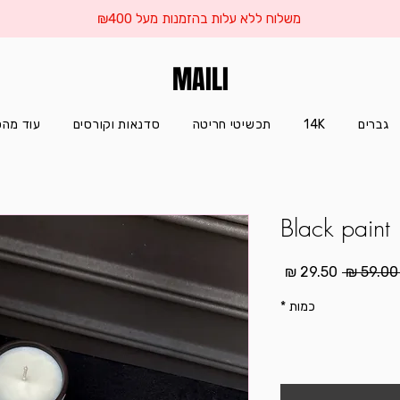
משלוח ללא עלות בהזמנות מעל ₪400
MAILI
גברים
14K
תכשיטי חריטה
סדנאות וקורסים
עוד מהס
Black paint
מחיר
מחיר
5 ‏₪ 
רגיל
מבצע
כמות
*