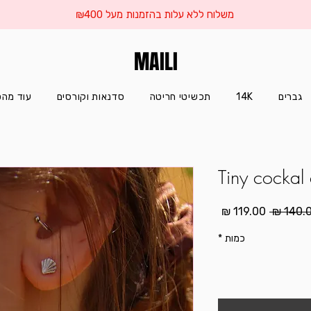
משלוח ללא עלות בהזמנות מעל ₪400
MAILI
גברים
14K
תכשיטי חריטה
סדנאות וקורסים
עוד מהס
Tiny cockal 
מחיר
מחיר
רגיל
מבצע
כמות
*