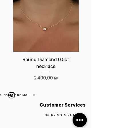
Round Diamond 0.5ct
Birthstone brace
necklace
Prix
2 400,00 ₪
n Instagram: MAILI.IL
Customer Services
SHIPPING & RETURNS
ABOUT