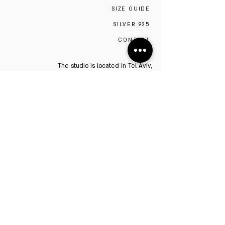
SIZE GUIDE
SILVER 925
CONTACT
The studio is located in Tel Aviv,
Visiting the studio requires a scheduled
appointment by contacting 0527009975
Be the first to know!
Sign up to stay up to date on sales and new
items. We promise not to overload your inbox.
Name
Email