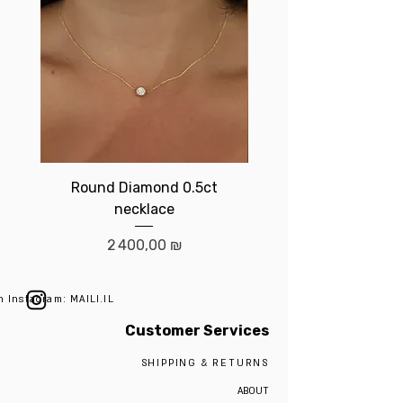
Round Diamond 0.5ct
Birthstone brace
necklace
Prix
2 400,00 ₪
n Instagram: MAILI.IL
Customer Services
SHIPPING & RETURNS
ABOUT