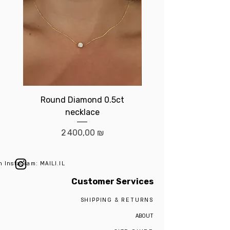
Round Diamond 0.5ct
Birthstone brace
necklace
Prix
2 400,00 ₪
n Instagram: MAILI.IL
Customer Services
SHIPPING & RETURNS
ABOUT