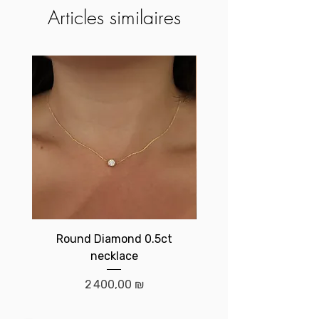
Articles similaires
Round Diamond 0.5ct
Birthstone brace
necklace
Prix
2 400,00 ₪