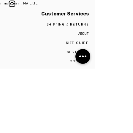
n Instagram: MAILI.IL
Customer Services
SHIPPING & RETURNS
ABOUT
SIZE GUIDE
SILVER 925
CONTACT
The studio is located in Tel Aviv,
Visiting the studio requires a scheduled
appointment by contacting 0527009975
Be the first to know!
Sign up to stay up to date on sales and new