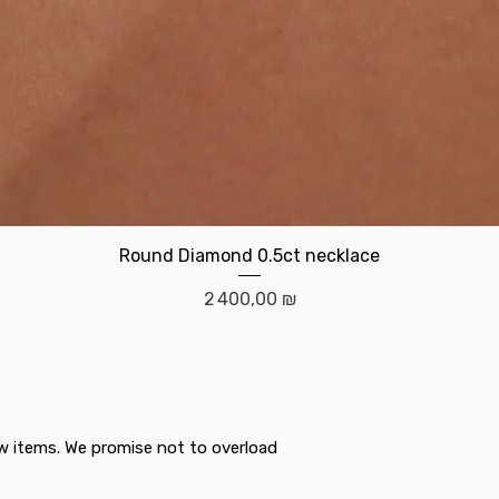
Aperçu rapide
Round Diamond 0.5ct necklace
Prix
2 400,00 ₪
w items. We promise not to overload