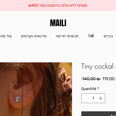
משלוח ללא עלות בהזמנות מעל ₪400
MAILI
עוד מהס
סדנאות וקורסים
תכשיטי חריטה
14K
גברים
Tiny cockal 
Prix
 140,00 ₪ 
119,00
original
Quantité
*