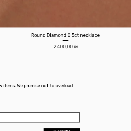
Aperçu rapide
Round Diamond 0.5ct necklace
Prix
2 400,00 ₪
w items. We promise not to overload