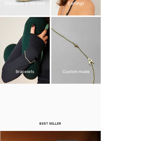
Diamonds & 14K Gold
Earrings
Bracelets
Custom made
BEST SELLER