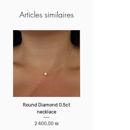
Articles similaires
Round Diamond 0.5ct
Birthstone brace
necklace
Prix
2 400,00 ₪