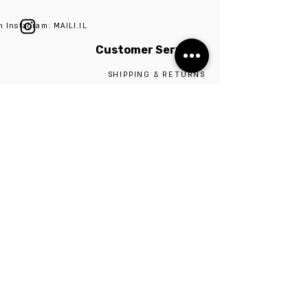
n Instagram: MAILI.IL
Customer Services
SHIPPING & RETURNS
ABOUT
SIZE GUIDE
SILVER 925
CONTACT
The studio is located in Tel Aviv,
Visiting the studio requires a scheduled
appointment by contacting 0527009975
Be the first to know!